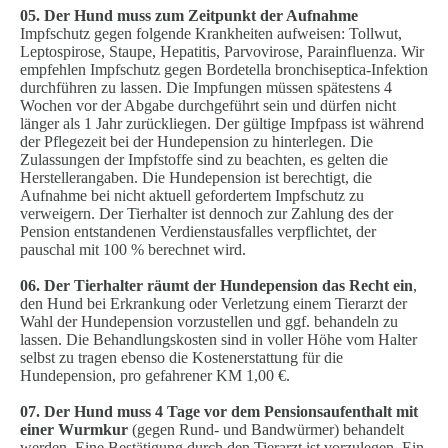
05. Der Hund muss zum Zeitpunkt der Aufnahme
Impfschutz gegen folgende Krankheiten aufweisen: Tollwut,
Leptospirose, Staupe, Hepatitis, Parvovirose, Parainfluenza. Wir
empfehlen Impfschutz gegen Bordetella bronchiseptica-Infektion
durchführen zu lassen. Die Impfungen müssen spätestens 4
Wochen vor der Abgabe durchgeführt sein und dürfen nicht
länger als 1 Jahr zurückliegen. Der gültige Impfpass ist während
der Pflegezeit bei der Hundepension zu hinterlegen. Die
Zulassungen der Impfstoffe sind zu beachten, es gelten die
Herstellerangaben. Die Hundepension ist berechtigt, die
Aufnahme bei nicht aktuell gefordertem Impfschutz zu
verweigern. Der Tierhalter ist dennoch zur Zahlung des der
Pension entstandenen Verdienstausfalles verpflichtet, der
pauschal mit 100 % berechnet wird.
06. Der Tierhalter räumt der Hundepension das Recht ein
,
den Hund bei Erkrankung oder Verletzung einem Tierarzt der
Wahl der Hundepension vorzustellen und ggf. behandeln zu
lassen. Die Behandlungskosten sind in voller Höhe vom Halter
selbst zu tragen ebenso die Kostenerstattung für die
Hundepension, pro gefahrener KM 1,00 €.
07. Der Hund muss 4 Tage vor dem Pensionsaufenthalt mit
einer Wurmkur
(gegen Rund- und Bandwürmer) behandelt
werden. Eine Bestätigung durch den Tierarzt ist vorzulegen. Ein